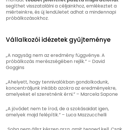
segíthet visszatalálni a céljainkhoz, emlékeztet a
miérteinkre, és új lendületet adhat a mindennapi
próbálkozásokhoz.
Vállalkozói idézetek gyűjteménye
„A nagyság nem az eredmény függvénye. A
próbálkozás merészségében rejlik.” – David
Goggins
„Ahelyett, hogy tennivalókban gondolkodunk,
koncentráljunk inkább azokra az eredményekre,
amelyeket el szeretnénk érni.” – Marcela Sapone
„A jövődet nem te írod, de a szokásaidat igen,
amelyek majd felépítik.” – Luca Mazzucchelli
„Soha nem állsz készen arra, amit tenned kell. Csak