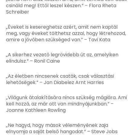
csináld meg! Ettől leszel készen.” – Flora Rheta
Schreiber
„Éveket is kesereghetsz azért, amit nem kaptál
meg, vagy éveket tölthetsz azzal, hogy létrehozod,
amire a jövőben szükséged van.” – Tavi Kata
„A sikerhez vezető legrövidebb út az, amelyiken
elindulsz.” – Ronil Caine
„Az életben nincsenek csaták, csak választási
lehetőségek.” – Jan Diabelez Arnt Harries
„Világunk átalakítására nincs szükség mágiára. Ami
kell hozzá, az már ott van mindnyájunkban.” –
Joanne Kathleen Rowling
„Ne hagyd, hogy mások véleményének zaja
elnyomja a saját belső hangodat.” – Steve Jobs