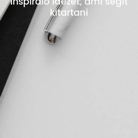
inspiráló idézet, ami segít
kitartani