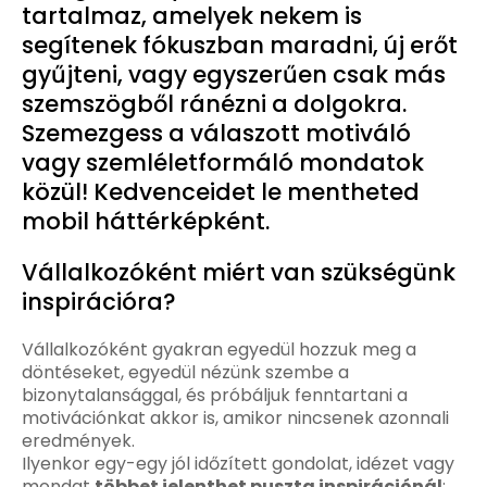
tartalmaz, amelyek nekem is
segítenek fókuszban maradni, új erőt
gyűjteni, vagy egyszerűen csak más
szemszögből ránézni a dolgokra.
Szemezgess a válaszott motiváló
vagy szemléletformáló mondatok
közül! Kedvenceidet le mentheted
mobil háttérképként.
Vállalkozóként miért van szükségünk
inspirációra?
Vállalkozóként gyakran egyedül hozzuk meg a
döntéseket, egyedül nézünk szembe a
bizonytalansággal, és próbáljuk fenntartani a
motivációnkat akkor is, amikor nincsenek azonnali
eredmények.
Ilyenkor egy-egy jól időzített gondolat, idézet vagy
mondat
többet jelenthet puszta inspirációnál
: