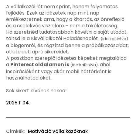
A vállalkozói lét nem sprint, hanem folyamatos
fejlődés. Ezek az idézetek nap mint nap
emlékeztetnek arra, hogy a kitartás, az önreflexió
és a cselekvés visz előre – nem a tökéletesség.
Ha szeretnéd tudatosabban követni a saját utadat,
töltsd le a Kisvállalkozói Haladásnaplót
(ide kattintva)
a blogomról, és rögzítsd benne a próbálkozásaidat,
ötleteidet, apró sikereidet.
A posztban szereplő idézetes képeket megtalálod
a
Pinterest oldalamon is
, ahol
(ide kattintva)
inspirációként vagy akár mobil háttérként is
használhatod őket.
Sok sikert kívánok neked!
2025.11.04.
Címkék:
Motiváció vállalkozóknak