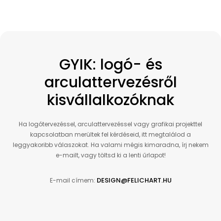
GYIK: logó- és
arculattervezésről
kisvállalkozóknak
Ha logótervezéssel, arculattervezéssel vagy grafikai projekttel
kapcsolatban merültek fel kérdéseid, itt megtalálod a
leggyakoribb válaszokat. Ha valami mégis kimaradna, írj nekem
e-mailt, vagy töltsd ki a lenti űrlapot!
DESIGN@FELICHART.HU
E-mail címem: