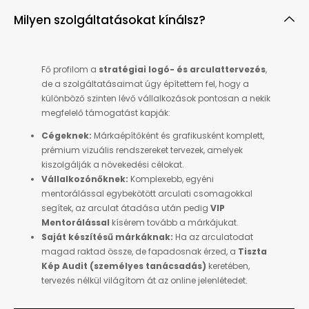
Milyen szolgáltatásokat kínálsz?
Fő profilom a
stratégiai logó- és arculattervezés
,
de a szolgáltatásaimat úgy építettem fel, hogy a
különböző szinten lévő vállalkozások pontosan a nekik
megfelelő támogatást kapják:
Cégeknek:
Márkaépítőként és grafikusként komplett,
prémium vizuális rendszereket tervezek, amelyek
kiszolgálják a növekedési célokat.
Vállalkozónőknek:
Komplexebb, egyéni
mentorálással egybekötött arculati csomagokkal
segítek, az arculat átadása után pedig
VIP
Mentorálással
kísérem tovább a márkájukat.
Saját készítésű márkáknak:
Ha az arculatodat
magad raktad össze, de fapadosnak érzed, a
Tiszta
Kép Audit (személyes tanácsadás)
keretében,
tervezés nélkül világítom át az online jelenlétedet.