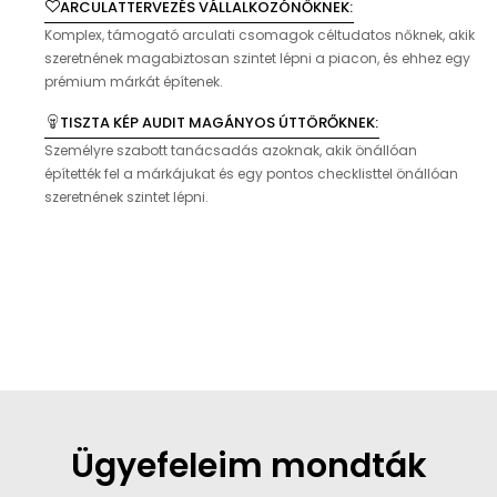
ARCULATTERVEZÉS VÁLLALKOZÓNŐKNEK:
Komplex, támogató arculati csomagok céltudatos nőknek, akik
szeretnének magabiztosan szintet lépni a piacon, és ehhez egy
prémium márkát építenek.
TISZTA KÉP AUDIT MAGÁNYOS ÚTTÖRŐKNEK:
Személyre szabott tanácsadás azoknak, akik önállóan
építették fel a márkájukat és egy pontos checklisttel önállóan
szeretnének szintet lépni.
Ügyefeleim mondták