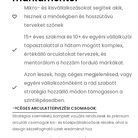
Mikro- és kisvállalkozásokat segítek akik,
hisznek a minőségben és hosszútávú
terveket szőnek
15+ éves szakmai és 10+ év egyéni vállalkozói
tapasztalattal a hátam mögött komplex,
értékálló arculatokat tervezek, és
mentorálom a hozzám forduló márkákat.
Azon leszek, hogy céges megjelenésed, vagy
egyéni vállalkozónőként a rád szabott
stratégia hozzáillő módon támogasson a
szintlépésedben.
CÉGES ARCULATTERVEZÉSI CSOMAGOK:
Stratégiai szemléletű, komplett vizuális rendszerek és prémium
arculati csomagok kis- és középvállalkozások részére, ahol a
design kézzelfogható üzleti eredményt hoz.