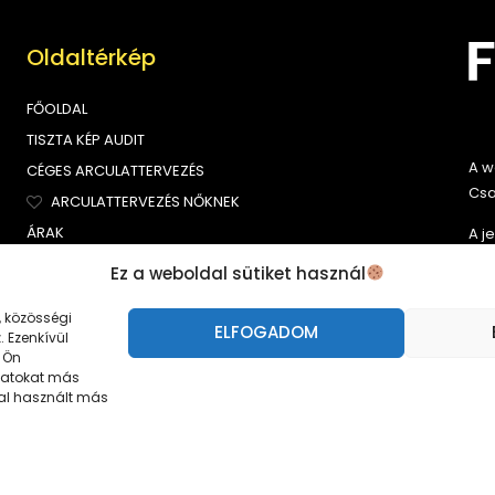
Oldaltérkép
FŐOLDAL
TISZTA KÉP AUDIT
A w
CÉGES ARCULATTERVEZÉS
Csa
ARCULATTERVEZÉS NŐKNEK
ÁRAK
A j
web
BLOG
Ez a weboldal sütiket használ
A t
, közösségi
tar
ELFOGADOM
 Ezenkívül
 Ön
datokat más
al használt más