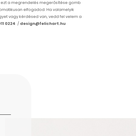
en ezt a megrendelés megerősítése gomb
matikusan elfogadod. Ha valamelyik
gyet vagy kérdésed van, vedd fel velem a
911 0224
/
design@felichart.hu