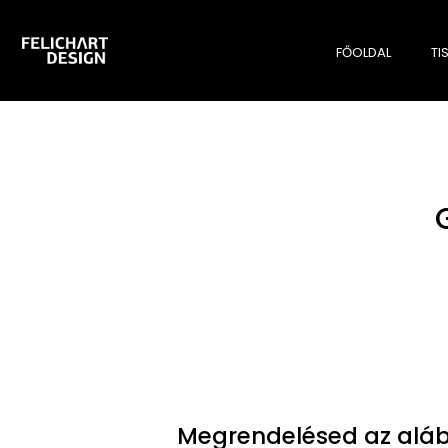
FŐOLDAL
TI
Megrendelésed az aláb