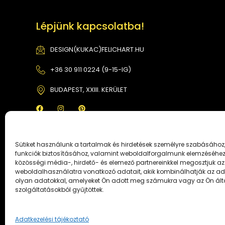
Lépjünk kapcsolatba!
DESIGN(KUKAC)FELICHART.HU
+36 30 911 0224 (9-15-IG)
BUDAPEST, XXIII. KERÜLET
Sütiket használunk a tartalmak és hirdetések személyre szabásához
funkciók biztosításához, valamint weboldalforgalmunk elemzéséhez.
közösségi média-, hirdető- és elemező partnereinkkel megosztjuk az
weboldalhasználatra vonatkozó adatait, akik kombinálhatják az a
olyan adatokkal, amelyeket Ön adott meg számukra vagy az Ön ált
szolgáltatásokból gyűjtöttek.
Copyright © 2024 felichart design
Adatkezelési tájékoztató