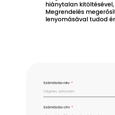
hiánytalan kitöltésével,
Megrendelés megerős
lenyomásával tudod ér
Számlázási név
Számlázási cím