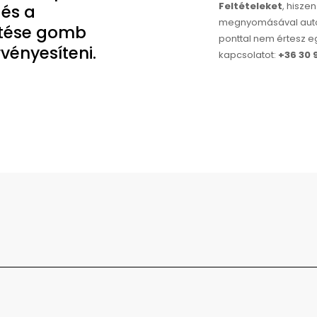
Feltételeket
, hisz
 és a
megnyomásával auto
ítése gomb
ponttal nem értesz e
vényesíteni.
kapcsolatot:
+36 30 