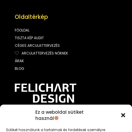
Oldaltérkép
FŐOLDAL
TISZTA KÉP AUDIT
CÉGES ARCULATTERVEZÉS
ARCULATTERVEZÉS NŐKNEK
ÁRAK
BLOG
Ez a weboldal sütiket
A weboldal tulajdonosa:
használ
Csató-Keresztes Felícia e.v.
Sütiket használunk a tartalmak és hirdetések személyre
A jelen weboldalon közzétett szöveges és vizuális