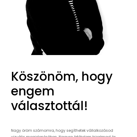
Köszönöm, hogy
engem
választottál!
Nagy öröm számomra, hogy segíthetek vállalkozásod
vizuális megjelenésében. Nagyra értékelem bizalmad és