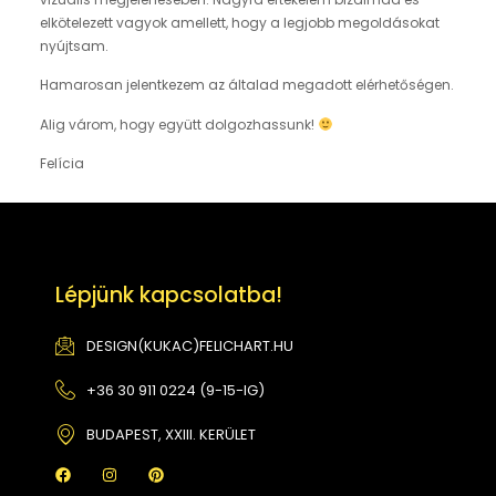
elkötelezett vagyok amellett, hogy a legjobb megoldásokat
nyújtsam.
Hamarosan jelentkezem az általad megadott elérhetőségen.
Alig várom, hogy együtt dolgozhassunk!
Felícia
Lépjünk kapcsolatba!
DESIGN(KUKAC)FELICHART.HU
+36 30 911 0224 (9-15-IG)
BUDAPEST, XXIII. KERÜLET